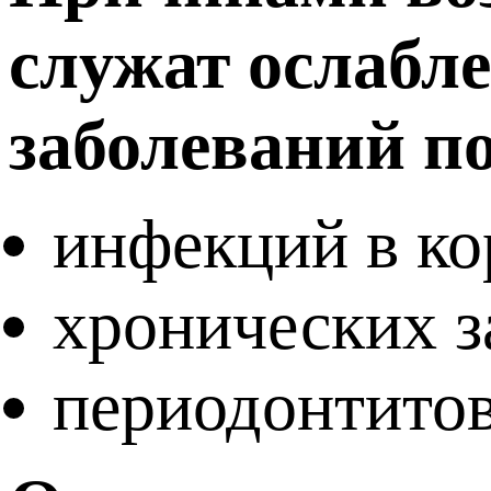
служат ослабл
заболеваний по
инфекций в ко
хронических з
периодонтито