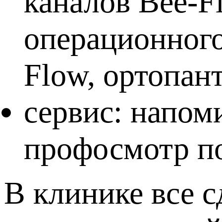
каналов Bee-F
операционного
Flow, ортопан
сервис: напом
профосмотр по
В клинике все 